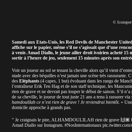
© Iconspor
Samedi aux Etats-Unis, les
Red Devils
de Manchester United a
affiche sur le papier, même s’il ne s’agissait que d’une renco
à venir. Amad Diallo, le jeune ailier droit ivoirien acheté 15 
sortir à l’heure de jeu, seulement 15 minutes après son entrée
Voir un joueur au sol se tenant la cheville alors qu’il vient d’entre
stade avec des béquilles n’est jamais une scène très rassurante. 
des
Eléphants
(4 capes, 1 but) évoluant dans les rangs de Manche
l’entraîneur Erik Ten Hag et de son staff technique, les Mancuni
rien de grave et ne devrait pas louper le début de saison. S’il n’
de sa cheville, le joueur de tout juste 21 ans a tenu à rassurer v
hamdoulilah ce n’est rien de grave ! Je reviendrai bientôt.
» Une 
domicile approche à grands pas.
" Je craignais le pire, ALHAMDOULILAH rien de grave 🙌🏾 bi
Amad Diallo sur Instagram.
#NosInternationaux
pic.twitter.co