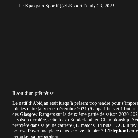
— Le Kpakpato Sportif (@LKsportif)
July 23, 2023
Il sort d’un prêt réussi
Le natif d’Abidjan était jusqu’à présent trop tendre pour s’impos
miettes entre janvier et décembre 2021 (9 apparitions et 1 but t
des Glasgow Rangers sur la deuxième partie de saison 2020-2021 
la saison dernière, cette fois à Sunderland, en Championship. Avec
première dans sa jeune carrière (42 matchs, 14 buts TCC). Il rev
pour se frayer une place dans le onze titulaire ?
L’Eléphant en r
perturber sa préparation.