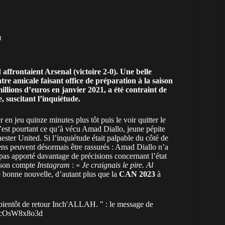
t
ffrontaient Arsenal (victoire 2-0). Une belle
ntre amicale faisant office de préparation à la saison
millions d’euros en janvier 2021, a été contraint de
, suscitant l’inquiétude.
r en jeu quinze minutes plus tôt puis le voir quitter le
C’est pourtant ce qu’à vécu Amad Diallo, jeune pépite
ster United. Si l’inquiétude était palpable du côté de
ens peuvent désormais être rassurés : Amad Diallo n’a
a pas apporté davantage de précisions concernant l’état
ia son compte
Instagram
: «
Je craignais le pire. Al
bonne nouvelle, d’autant plus que la
CAN 2023
à
entôt de retour Inch'ALLAH. " : le message de
m/cOsW8x8o3d