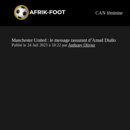
S
k
i
CAN féminine
p
t
o
c
o
Manchester United : le message rassurant d’Amad Diallo
n
Publié le
24 Juil 2023 à 10:22
par
Anthony Olivier
t
e
n
t