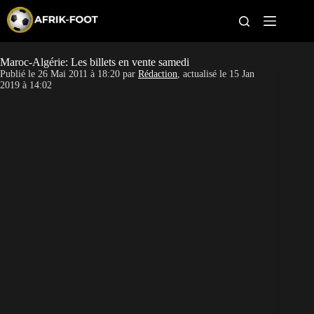
S
k
i
p
t
Maroc-Algérie: Les billets en vente samedi
CAN féminine
o
Publié le
26 Mai 2011 à 18:20
par
Rédaction
, actualisé le
15 Jan
c
2019 à 14:02
o
CAN 2027
n
t
Pays
e
n
t
Clubs
Classement
Paris sportifs