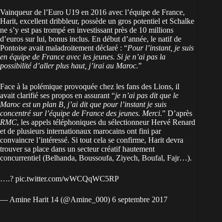
Vainqueur de l’Euro U19 en 2016 avec l’équipe de France,
Harit, excellent dribbleur, possède un gros potentiel et Schalke
ne s’y est pas trompé en investissant près de 10 millions
d’euros sur lui, bonus inclus. En début d’année, le natif de
Pontoise avait maladroitement déclaré : “
Pour l’instant, je suis
en équipe de France avec les jeunes. Si je n’ai pas la
possibilité d’aller plus haut, j’irai au Maroc.
”
Face à la polémique provoquée chez les fans des Lions, il
avait clarifié ses propos en assurant “
je n’ai pas dit que le
Maroc est un plan B, j’ai dit que pour l’instant je suis
concentré sur l’équipe de France des jeunes. Merci
.” D’après
RMC
, les appels téléphoniques du sélectionneur Hervé Renard
et de plusieurs internationaux marocains ont fini par
convaincre l’intéressé. Si tout cela se confirme, Harit devra
trouver sa place dans un secteur créatif hautement
concurrentiel (Belhanda, Boussoufa, Ziyech, Boufal, Fajr…).
….?
pic.twitter.com/wWCQqWC5RP
— Amine Harit 14 (@Amine_000)
6 septembre 2017