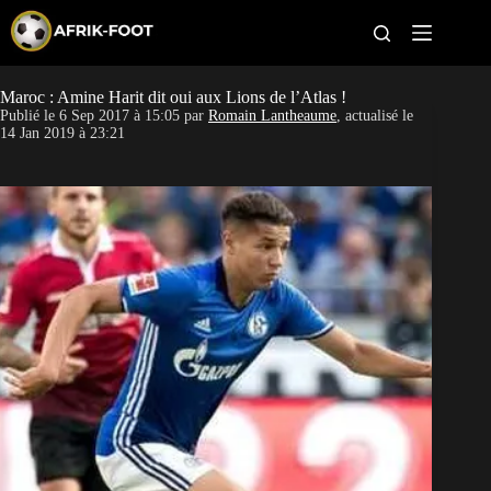
S
k
i
p
t
Maroc : Amine Harit dit oui aux Lions de l’Atlas !
CAN féminine
o
Publié le
6 Sep 2017 à 15:05
par
Romain Lantheaume
, actualisé le
c
14 Jan 2019 à 23:21
o
CAN 2027
n
t
Pays
e
n
t
Clubs
Classement
Paris sportifs