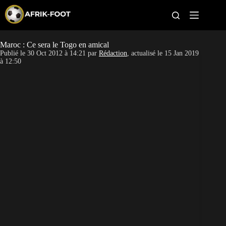
S
k
i
p
t
Maroc : Ce sera le Togo en amical
CAN féminine
o
Publié le
30 Oct 2012 à 14:21
par
Rédaction
, actualisé le
15 Jan 2019
c
à 12:50
o
CAN 2027
n
t
Pays
e
n
t
Clubs
Classement
Paris sportifs