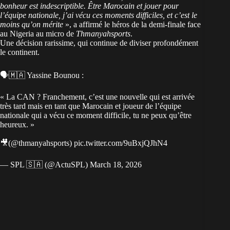
bonheur est indescriptible. Être Marocain et jouer pour
l’équipe nationale, j’ai vécu ces moments difficiles, et c’est le
moins qu’on mérite
», a affirmé le héros de la demi-finale face
au Nigeria au micro de
Thmanyahsports
.
Une décision rarissime, qui continue de diviser profondément
le continent.
🗣️🇲🇦 Yassine Bounou :
« La CAN ? Franchement, c’est une nouvelle qui est arrivée
très tard mais en tant que Marocain et joueur de l’équipe
nationale qui a vécu ce moment difficile, tu ne peux qu’être
heureux. »
🎥(
@thmanyahsports
)
pic.twitter.com/9uBxjQJhN4
— SPL 🇸🇦 (@ActuSPL)
March 18, 2026