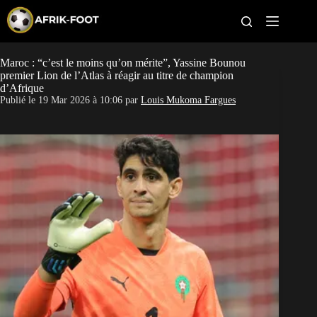
S
k
i
p
t
Maroc : “c’est le moins qu’on mérite”, Yassine Bounou
CAN féminine
o
premier Lion de l’Atlas à réagir au titre de champion
c
d’Afrique
o
CAN 2027
Publié le
19 Mar 2026 à 10:06
par
Louis Mukoma Fargues
n
t
Pays
e
n
t
Clubs
Classement
Paris sportifs