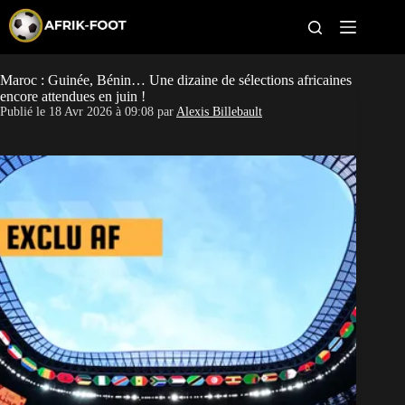
S
k
i
p
t
Maroc : Guinée, Bénin… Une dizaine de sélections africaines
CAN féminine
o
encore attendues en juin !
c
Publié le
18 Avr 2026 à 09:08
par
Alexis Billebault
o
CAN 2027
n
t
Pays
e
n
t
Clubs
Classement
Paris sportifs