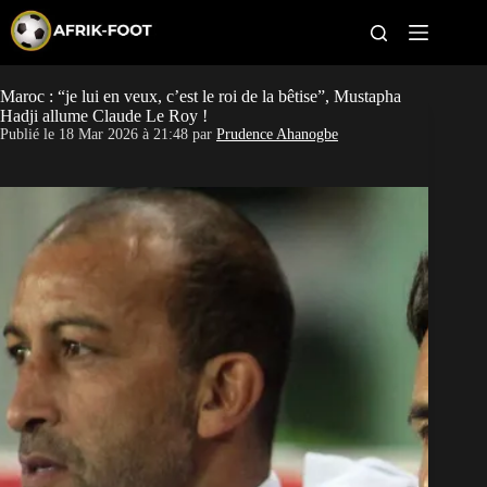
S
k
i
p
t
Maroc : “je lui en veux, c’est le roi de la bêtise”, Mustapha
CAN féminine
o
Hadji allume Claude Le Roy !
c
Publié le
18 Mar 2026 à 21:48
par
Prudence Ahanogbe
o
CAN 2027
n
t
Pays
e
n
t
Clubs
Classement
Paris sportifs