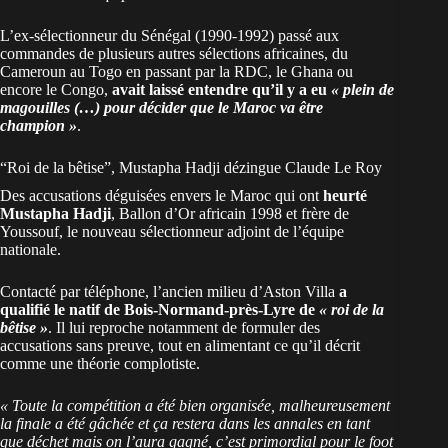
L’ex-sélectionneur du Sénégal (1990-1992) passé aux
commandes de plusieurs autres sélections africaines, du
Cameroun au Togo en passant par la RDC, le Ghana ou
encore le Congo,
avait laissé entendre qu’il y a eu
« plein de
magouilles (…) pour décider que le Maroc va être
champion »
.
“Roi de la bêtise”, Mustapha Hadji dézingue Claude Le Roy
Des accusations déguisées envers le
Maroc
qui ont
heurté
Mustapha Hadji
, Ballon d’Or africain 1998 et frère de
Youssouf, le nouveau sélectionneur adjoint de l’équipe
nationale.
Contacté par téléphone, l’ancien milieu d’Aston Villa
a
qualifié le natif de Bois-Normand-près-Lyre de
« roi de la
bêtise »
. Il lui reproche notamment de formuler des
accusations sans preuve, tout en alimentant ce qu’il décrit
comme une théorie complotiste.
« Toute la compétition a été bien organisée, malheureusement
la finale a été gâchée et ça restera dans les annales en tant
que déchet mais on l’aura gagné, c’est primordial pour le foot