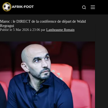
S
k
i
p
t
Maroc : le DIRECT de la conférence de départ de Walid
CAN féminine
o
Regragui
c
Publié le
5 Mar 2026 à 23:06
par
Lantheaume Romain
o
CAN 2027
n
t
Pays
e
n
t
Clubs
Classement
Paris sportifs