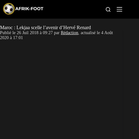
S
k
i
p
t
Maroc : Lekjaa scelle l’avenir d’Hervé Renard
CAN féminine
o
Publié le
26 Juil 2018 à 09:27
par
Rédaction
, actualisé le
4 Août
c
2020 à 17:01
o
CAN 2027
n
t
Pays
e
n
t
Clubs
Classement
Paris sportifs