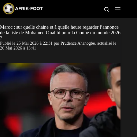
S
k
i
p
t
Maroc : sur quelle chaîne et à quelle heure regarder l’annonce
CAN féminine
o
de la liste de Mohamed Ouahbi pour la Coupe du monde 2026
c
?
o
CAN 2027
Publié le
25 Mai 2026 à 22:31
par
Prudence Ahanogbe
, actualisé le
n
26 Mai 2026 à 13:41
t
Pays
e
n
t
Clubs
Classement
Paris sportifs