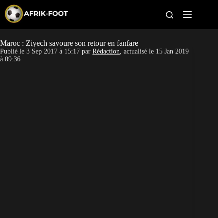
S
k
i
p
t
Maroc : Ziyech savoure son retour en fanfare
CAN féminine
o
Publié le
3 Sep 2017 à 15:17
par
Rédaction
, actualisé le
15 Jan 2019
c
à 09:36
o
CAN 2027
n
t
Pays
e
n
t
Clubs
Classement
Paris sportifs