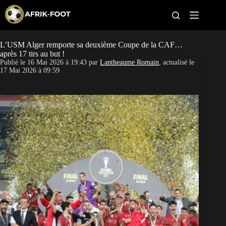
S
k
i
p
t
L’USM Alger remporte sa deuxième Coupe de la CAF…
CAN féminine
o
après 17 tirs au but !
c
Publié le
16 Mai 2026 à 19:43
par
Lantheaume Romain
, actualisé le
o
CAN 2027
17 Mai 2026 à 09:59
n
t
Pays
e
n
t
Clubs
Classement
Paris sportifs