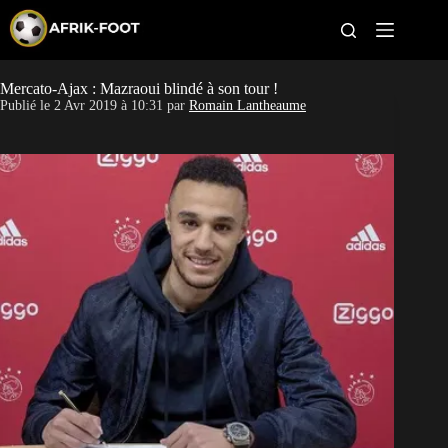
S
k
i
p
t
Mercato-Ajax : Mazraoui blindé à son tour !
CAN féminine
o
Publié le
2 Avr 2019 à 10:31
par
Romain Lantheaume
c
o
CAN 2027
n
t
Pays
e
n
t
Clubs
Classement
Paris sportifs