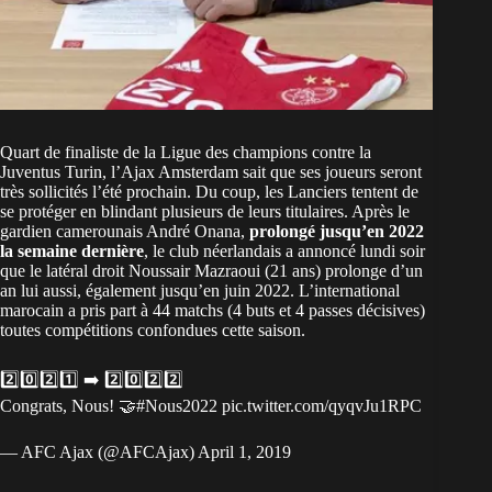
Quart de finaliste de la Ligue des champions contre la
Juventus Turin, l’Ajax Amsterdam sait que ses joueurs seront
très sollicités l’été prochain. Du coup, les Lanciers tentent de
se protéger en blindant plusieurs de leurs titulaires. Après le
gardien camerounais André Onana,
prolongé jusqu’en 2022
la semaine dernière
, le club néerlandais a annoncé lundi soir
que le latéral droit Noussair Mazraoui (21 ans) prolonge d’un
an lui aussi, également jusqu’en juin 2022. L’international
marocain a pris part à 44 matchs (4 buts et 4 passes décisives)
toutes compétitions confondues cette saison.
2️⃣0️⃣2️⃣1️⃣ ➡️ 2️⃣0️⃣2️⃣2️⃣
Congrats, Nous! 🤝
#Nous2022
pic.twitter.com/qyqvJu1RPC
— AFC Ajax (@AFCAjax)
April 1, 2019