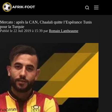
S
k
i
p
t
Mercato : après la CAN, Chaalali quitte l’Espérance Tunis
CAN féminine
o
pour la Turquie
c
Publié le
22 Juil 2019 à 15:39
par
Romain Lantheaume
o
CAN 2027
n
t
Pays
e
n
t
Clubs
Classement
Paris sportifs