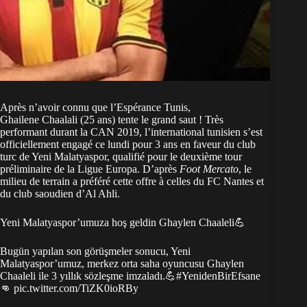
Après n’avoir connu que l’Espérance Tunis,
Ghailene Chaalali (25 ans) tente le grand saut ! Très
performant durant la CAN 2019, l’international tunisien s’est
officiellement engagé ce lundi pour 3 ans en faveur du club
turc de Yeni Malatyaspor, qualifié pour le deuxième tour
préliminaire de la Ligue Europa. D’après
Foot Mercato
, le
milieu de terrain a préféré cette offre à celles du FC Nantes et
du club saoudien d’Al Ahli.
Yeni Malatyaspor’umuza hoş geldin Ghaylen Chaaleli💪
Bugün yapılan son görüşmeler sonucu, Yeni
Malatyaspor’umuz, merkez orta saha oyuncusu Ghaylen
Chaaleli ile 3 yıllık sözleşme imzaladı.💪
#YenidenBirEfsane
👊
pic.twitter.com/TiZK0ioRBy