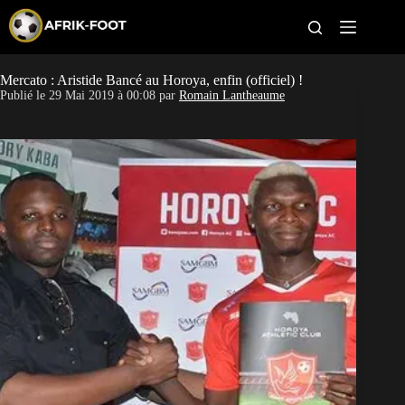
S
k
i
p
t
Mercato : Aristide Bancé au Horoya, enfin (officiel) !
CAN féminine
o
Publié le
29 Mai 2019 à 00:08
par
Romain Lantheaume
c
o
CAN 2027
n
t
Pays
e
n
t
Clubs
Classement
Paris sportifs