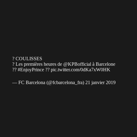
? COULISSES
? Les premières heures de
@KPBofficial
à Barcelone
??
#EnjoyPrince
??
pic.twitter.com/0dKa7xW0HK
— FC Barcelona (@fcbarcelona_fra)
21 janvier 2019