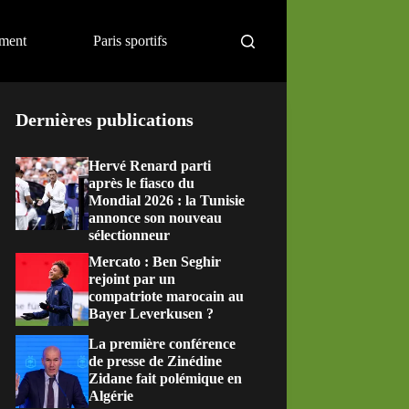
ement
Paris sportifs
Dernières publications
Hervé Renard parti
après le fiasco du
Mondial 2026 : la Tunisie
annonce son nouveau
sélectionneur
Mercato : Ben Seghir
rejoint par un
compatriote marocain au
Bayer Leverkusen ?
La première conférence
de presse de Zinédine
Zidane fait polémique en
Algérie