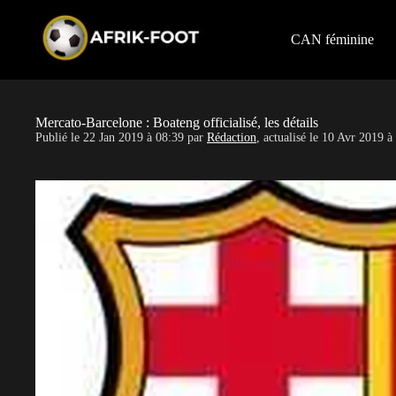
S
k
i
CAN féminine
p
t
o
c
o
Mercato-Barcelone : Boateng officialisé, les détails
n
Publié le
22 Jan 2019 à 08:39
par
Rédaction
, actualisé le
10 Avr 2019 à
t
e
n
t