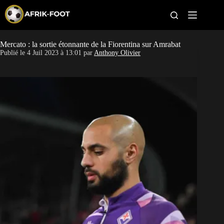
S
k
i
p
t
Mercato : la sortie étonnante de la Fiorentina sur Amrabat
CAN féminine
o
Publié le
4 Juil 2023 à 13:01
par
Anthony Olivier
c
o
CAN 2027
n
t
Pays
e
n
t
Clubs
Classement
Paris sportifs