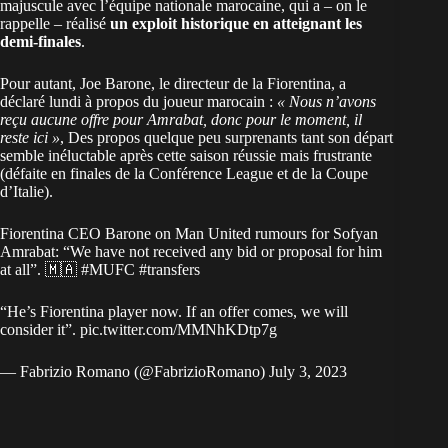
majuscule avec l’équipe nationale marocaine, qui a – on le
rappelle – réalisé
un exploit historique en atteignant les
demi-finales
.
Pour autant, Joe Barone, le directeur de la Fiorentina, a
déclaré lundi à propos du joueur marocain :
« Nous n’avons
reçu aucune offre pour Amrabat, donc pour le moment, il
reste ici »
, Des propos quelque peu surprenants tant son départ
semble inéluctable après cette saison réussie mais frustrante
(défaite en finales de la Conférence L
eague et de la Coupe
d’Italie).
Fiorentina CEO Barone on Man United rumours for Sofyan
Amrabat: “We have not received any bid or proposal for him
at all”. 🇲🇦
#MUFC
#transfers
“He’s Fiorentina player now. If an offer comes, we will
consider it”.
pic.twitter.com/MMNhKDtp7g
— Fabrizio Romano (@FabrizioRomano)
July 3, 2023