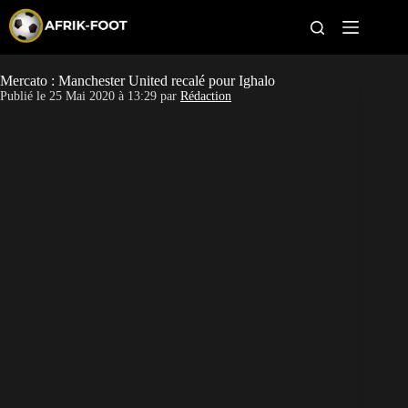
S
k
i
p
t
Mercato : Manchester United recalé pour Ighalo
CAN féminine
o
Publié le
25 Mai 2020 à 13:29
par
Rédaction
c
o
CAN 2027
n
t
Pays
e
n
t
Clubs
Classement
Paris sportifs