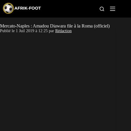
S
k
i
p
t
Mercato-Naples : Amadou Diawara file à la Roma (officiel)
CAN féminine
o
Publié le
1 Juil 2019 à 12:25
par
Rédaction
c
o
CAN 2027
n
t
Pays
e
n
t
Clubs
Classement
Paris sportifs