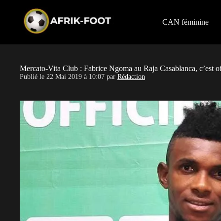
S
k
i
CAN féminine
p
t
o
c
o
Mercato-Vita Club : Fabrice Ngoma au Raja Casablanca, c’est of
n
Publié le
22 Mai 2019 à 10:07
par
Rédaction
t
e
n
t