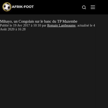
S
k
i
p
t
Mihayo, un Congolais sur le banc du TP Mazembe
CAN féminine
o
Publié le
19 Avr 2017 à 10:10
par
Romain Lantheaume
, actualisé le
4
c
Août 2020 à 16:28
o
CAN 2027
n
t
Pays
e
n
t
Clubs
Classement
Paris sportifs