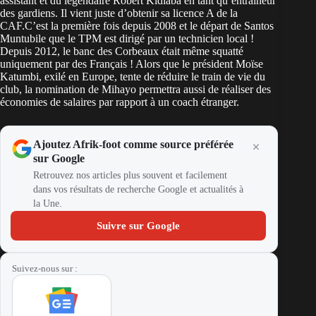
assistant et du légendaire Robert Kidiaba en tant qu’entraîneur
des gardiens. Il vient juste d’obtenir sa licence A de la
CAF.C’est la première fois depuis 2008 et le départ de Santos
Muntubile que le TPM est dirigé par un technicien local !
Depuis 2012, le banc des Corbeaux était même squatté
uniquement par des Français ! Alors que le président Moïse
Katumbi, exilé en Europe, tente de réduire le train de vie du
club, la nomination de Mihayo permettra aussi de réaliser des
économies de salaires par rapport à un coach étranger.
Ajoutez Afrik-foot comme source préférée
sur Google
Retrouvez nos articles plus souvent et facilement
dans vos résultats de recherche Google et actualités à
la Une.
Suivre sur Google
Suivez-nous sur :