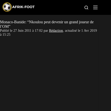
S
k
i
p
t
Monaco-Banide: “Nkoulou peut devenir un grand joueur de
CAN féminine
o
l’OM”
c
Publié le
27 Juin 2011 à 17:02
par
Rédaction
, actualisé le
1 Avr 2019
o
CAN 2027
à 15:25
n
t
Pays
e
n
t
Clubs
Classement
Paris sportifs