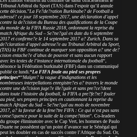
Les Etalons viennent au contraire de saisir officiellement le
Tribunal Arbitral du Sport (TAS) dans l’espoir qu’il annule
cette décision.”
La Fe?de?ration Burkinabe? de Football a
adressé? ce jour 18 septembre 2017, une déclaration d’appel
contre la de?cision du Bureau des qualifications de la Coupe
du monde de la FIFA Russie 2018, ordonnant la reprise du
match Afrique du Sud – Se?ne?gal en date du 6 septembre
2017 et confirme?e le 14 septembre 2017 a? Zurich. Dans sa
de?claration d’appel adresse?e au Tribunal Arbitral du Sport,
(TAS) la FBF continue de marquer son opposition a? une de?
cision entache?e d’abus de pouvoir et sans aucun rapport
avec les textes de l’instance internationale du football
“,
dénonce la Fédération burkinabè (FBF) dans un communiqué
publié ce lundi.
“
La FIFA foule au pied ses propres
principes
“
“
Malgre? la vague d’indignations et les
nombreuses interpellations enregistre?es a? travers le monde
contre une de?cision juge?e ille?gale et sans pre?ce?dent
dans toute l’histoire du football, la FIFA a pre?fe?re? fouler
au pied, ses propres principes en cautionnant la reprise du
match Afrique du Sud – Se?ne?gal au mois de novembre
2017, a? la faveur de la fene?tre FIFA : Ce qui n’est pas sans
conse?quence pour la suite de la compe?tition
“. Co-leaders
du groupe éliminatoire avec le Cap Vert, les hommes de Paulo
Duarte ne possèdent qu’un point d’avance sur le Sénégal qui
peut les doubler en cas de succès contre l’Afrique du Sud. Or,