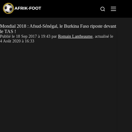
S
k
i
p
t
Mondial 2018 : Afsud-Sénégal, le Burkina Faso riposte devant
CAN féminine
o
le TAS !
c
Publié le
18 Sep 2017 à 19:43
par
Romain Lantheaume
, actualisé le
o
CAN 2027
4 Août 2020 à 16:33
n
t
Pays
e
n
t
Clubs
Classement
Paris sportifs