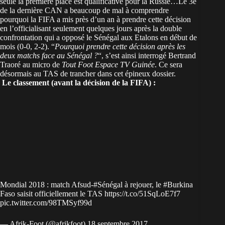
seule la première place est qualificative pour la Russie…Le 3e
de la dernière CAN a beaucoup de mal à comprendre
pourquoi la FIFA a mis près d’un an à prendre cette décision
en l’officialisant seulement quelques jours après la double
confrontation qui a opposé le Sénégal aux Etalons en début de
mois (0-0, 2-2). “
Pourquoi prendre cette décision après les
deux matchs face au Sénégal ?
“, s’est ainsi interrogé Bertrand
Traoré au micro de
Tout Foot Espace TV Guinée
. Ce sera
désormais au TAS de trancher dans cet épineux dossier.
Le classement (avant la décision de la FIFA) :
Mondial 2018 : match Afsud-
#Sénégal
à rejouer, le
#Burkina
Faso saisit officiellement le TAS
https://t.co/51SqLoE7f7
pic.twitter.com/98TMSyf99d
— Afrik-Foot (@afrikfoot)
18 septembre 2017