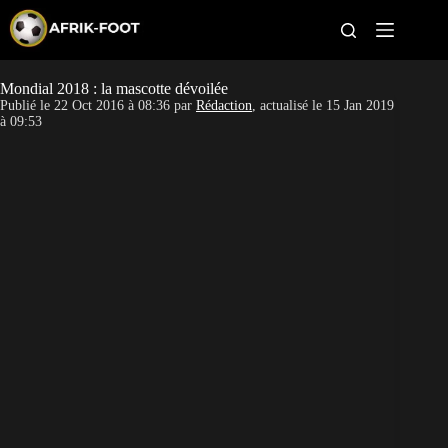
S
k
i
p
t
Mondial 2018 : la mascotte dévoilée
CAN féminine
o
Publié le
22 Oct 2016 à 08:36
par
Rédaction
, actualisé le
15 Jan 2019
c
à 09:53
o
CAN 2027
n
t
Pays
e
n
t
Clubs
Classement
Paris sportifs