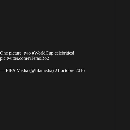
One picture, two
#WorldCup
celebrities!
pic.twitter.com/riTeraoRo2
— FIFA Media (@fifamedia)
21 octobre 2016