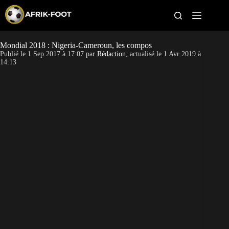
S
k
i
p
t
Mondial 2018 : Nigeria-Cameroun, les compos
CAN féminine
o
Publié le
1 Sep 2017 à 17:07
par
Rédaction
, actualisé le
1 Avr 2019 à
c
14:13
o
CAN 2027
n
t
Pays
e
n
t
Clubs
Classement
Paris sportifs