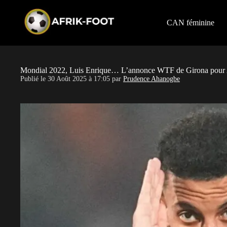
S
k
i
CAN féminine
p
t
o
c
o
Mondial 2022, Luis Enrique… L’annonce WTF de Girona pour
n
Publié le
30 Août 2025 à 17:05
par
Prudence Ahanogbe
t
e
n
t