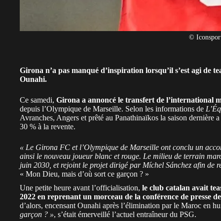
© Iconspor
Girona n’a pas manqué d’inspiration lorsqu’il s’est agi de te
Ounahi.
Ce samedi,
Girona a annoncé le transfert de l’international
depuis
l’Olympique de Marseille
. Selon les informations de
L’Éq
Avranches, Angers et prêté au Panathinaïkos la saison dernière a
30 % à la revente.
« Le Girona FC et l’Olympique de Marseille ont conclu un accor
ainsi le nouveau joueur blanc et rouge. Le milieu de terrain mar
juin 2030, et rejoint le projet dirigé par Míchel Sánchez afin de r
« Mon Dieu, mais d’où sort ce garçon ? »
Une petite heure avant l’officialisation,
le club catalan avait t
2022 en reprenant un morceau de la conférence de presse d
d’alors, encensant Ounahi après l’élimination par le
Maroc
en hui
garçon ? »
, s’était émerveillé l’actuel entraîneur du PSG.