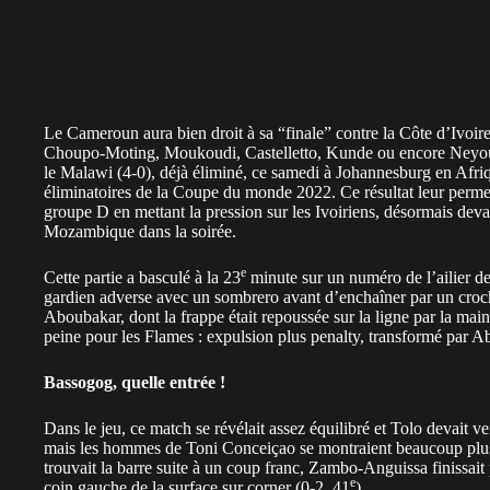
Le Cameroun aura bien droit à sa “finale” contre la Côte d’Ivoir
Choupo-Moting, Moukoudi, Castelletto, Kunde ou encore Neyou, l
le Malawi (4-0), déjà éliminé, ce samedi à Johannesburg en Afriq
éliminatoires de la Coupe du monde 2022. Ce résultat leur perme
groupe D en mettant la pression sur les Ivoiriens, désormais dev
Mozambique dans la soirée.
e
Cette partie a basculé à la 23
minute sur un numéro de l’ailier d
gardien adverse avec un sombrero avant d’enchaîner par un croche
Aboubakar, dont la frappe était repoussée sur la ligne par la ma
peine pour les Flames : expulsion plus penalty, transformé par A
Bassogog, quelle entrée !
Dans le jeu, ce match se révélait assez équilibré et Tolo devait v
mais les hommes de Toni Conceiçao se montraient beaucoup plus 
trouvait la barre suite à un coup franc, Zambo-Anguissa finissait
e
coin gauche de la surface sur corner (0-2, 41
).