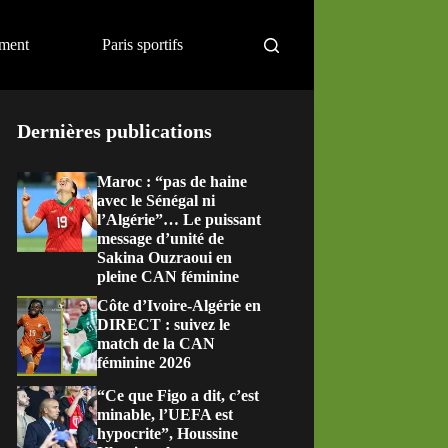
ement
Paris sportifs
Dernières publications
Maroc : “pas de haine
avec le Sénégal ni
l’Algérie”… Le puissant
message d’unité de
Sakina Ouzraoui en
pleine CAN féminine
Côte d’Ivoire-Algérie en
DIRECT : suivez le
match de la CAN
féminine 2026
“Ce que Figo a dit, c’est
minable, l’UEFA est
hypocrite”, Houssine