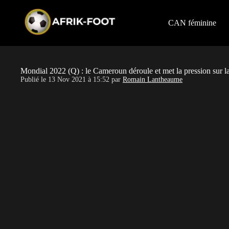
S
k
i
CAN féminine
p
t
o
c
o
Mondial 2022 (Q) : le Cameroun déroule et met la pression sur la
n
Publié le
13 Nov 2021 à 15:52
par
Romain Lantheaume
t
e
n
t