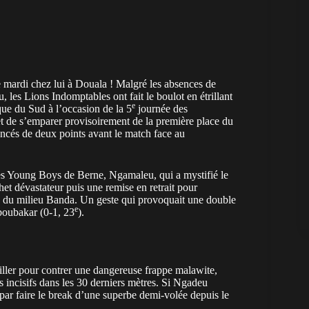
e mardi chez lui à Douala ! Malgré les absences de
es Lions Indomptables ont fait le boulot en étrillant
e
ue du Sud à l’occasion de la 5
journée des
t de s’emparer provisoirement de la première place du
ancés de deux points avant le match face au
es Young Boys de Berne, Ngamaleu, qui a mystifié le
t dévastateur puis une remise en retrait pour
in du milieu Banda. Un geste qui provoquait une double
e
boubakar (0-1, 23
).
eiller pour contrer une dangereuse frappe malawite,
incisifs dans les 30 derniers mètres. Si Ngadeu
 par faire le break d’une superbe demi-volée depuis le