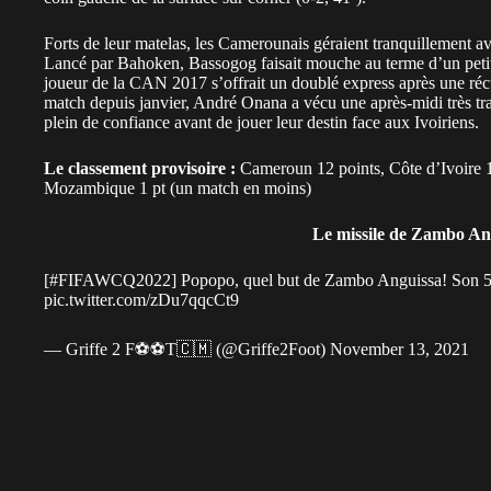
Forts de leur matelas, les Camerounais géraient tranquillement ava
Lancé par Bahoken, Bassogog faisait mouche au terme d’un petit
joueur de la CAN 2017 s’offrait un doublé express après une récu
match depuis janvier, André Onana a vécu une après-midi très tra
plein de confiance avant de jouer leur destin face aux Ivoiriens.
Le classement provisoire :
Cameroun 12 points, Côte d’Ivoire 1
Mozambique 1 pt (un match en moins)
Le missile de Zambo An
[
#FIFAWCQ2022
] Popopo, quel but de Zambo Anguissa! Son 5
pic.twitter.com/zDu7qqcCt9
— Griffe 2 F⚽⚽T🇨🇲 (@Griffe2Foot)
November 13, 2021