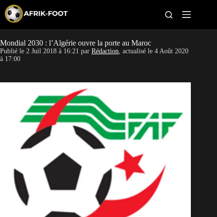
S
k
i
p
t
Mondial 2030 : l’Algérie ouvre la porte au Maroc
CAN féminine
o
Publié le
2 Juil 2018 à 16:21
par
Rédaction
, actualisé le
4 Août 2020
c
à 17:00
o
CAN 2027
n
t
Pays
e
n
t
Clubs
Classement
Paris sportifs