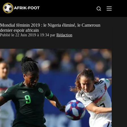
S
k
i
p
t
Mondial féminin 2019 : le Nigeria éliminé, le Cameroun
CAN féminine
o
dernier espoir africain
c
Publié le
22 Juin 2019 à 19:34
par
Rédaction
o
CAN 2027
n
t
Pays
e
n
t
Clubs
Classement
Paris sportifs