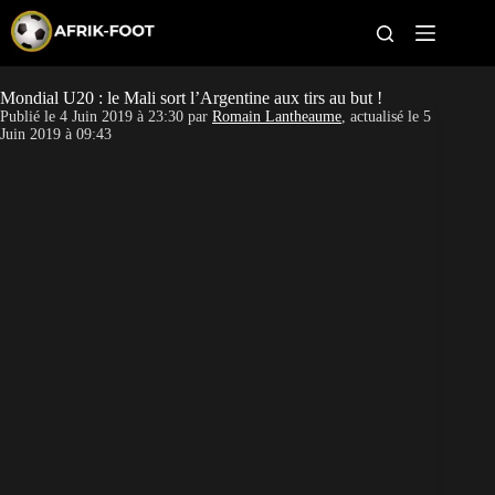
S
k
i
p
t
Mondial U20 : le Mali sort l’Argentine aux tirs au but !
CAN féminine
o
Publié le
4 Juin 2019 à 23:30
par
Romain Lantheaume
, actualisé le
5
c
Juin 2019 à 09:43
o
CAN 2027
n
t
Pays
e
n
t
Clubs
Classement
Paris sportifs