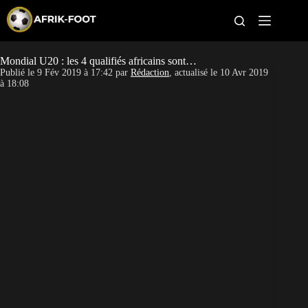
S
k
i
p
t
Mondial U20 : les 4 qualifiés africains sont…
CAN féminine
o
Publié le
9 Fév 2019 à 17:42
par
Rédaction
, actualisé le
10 Avr 2019
c
à 18:08
o
CAN 2027
n
t
Pays
e
n
t
Clubs
Classement
Paris sportifs