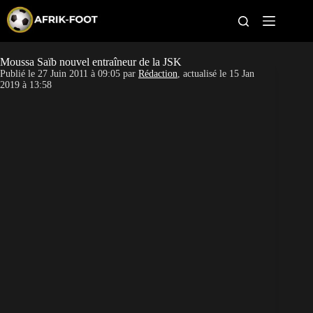
S
k
i
p
t
Moussa Saïb nouvel entraîneur de la JSK
CAN féminine
o
Publié le
27 Juin 2011 à 09:05
par
Rédaction
, actualisé le
15 Jan
c
2019 à 13:58
o
CAN 2027
n
t
Pays
e
n
t
Clubs
Classement
Paris sportifs