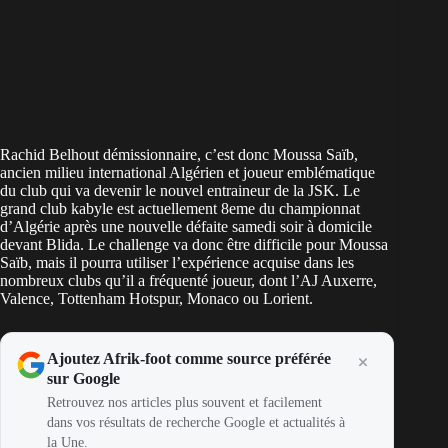
Rachid Belhout démissionnaire, c’est donc Moussa Saïb,
ancien milieu international Algérien et joueur emblématique
du club qui va devenir le nouvel entraineur de la JSK. Le
grand club kabyle est actuellement 8eme du championnat
d’Algérie après une nouvelle défaite samedi soir à domicile
devant Blida. Le challenge va donc être difficile pour Moussa
Saïb, mais il pourra utiliser l’expérience acquise dans les
nombreux clubs qu’il a fréquenté joueur, dont l’AJ Auxerre,
Valence, Tottenham Hotspur, Monaco ou Lorient.
Ajoutez Afrik-foot comme source préférée
sur Google
Retrouvez nos articles plus souvent et facilement
dans vos résultats de recherche Google et actualités à
la Une.