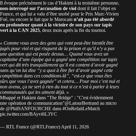
Il évoque précisément le cas d’Hakimi à la troisième personne,
non-interrogé sur l’accusation de viol
dont il fait l’objet en
France, et qui lui a valu d’être
snobé pour le Prix Marc-Vivien
Foé
, ou encore le fait que le
Marocain
n’ait pas été abordé
en profondeur quant à la
victoire de son pays sur tapis
vert à la CAN 2025
, deux mois après la fin du tournoi.
« Comme vous avez des gens qui vont peut-être bientôt être
jugés pour viol et qui risquent de la prison et qu’il n’y a pas
une question qui est posée dessus… Quand vous avez un
capitaine d’une équipe qui a gagné une compétition sur tapis
vert qui dit très tranquillement qu’il est content d’avoir gagné
sans qu’on lui dise “y a quoi à être fier d’avoir gagné cette
compétition dans ces conditions-là”, “est-ce que vous êtes
sûrs que vous l’avez gagnée” et cetera… Pour moi c’est nul et
non avenu, ça ne sert à rien du tout si ce n’est à parler à leurs
communautés qui les aiment déjà. »
Mbappé et Hakimi dans "The Bridge" : "C'est évidemment
une opération de communication"
@LatourBertrand
au micro
de
@PhilSANFOURCHE
dans
#OnRefaitLeMatch
pic.twitter.com/BAyvi6L3YC
— RTL France (@RTLFrance)
April 11, 2026