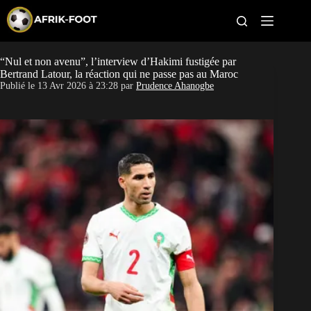
S
k
i
p
t
“Nul et non avenu”, l’interview d’Hakimi fustigée par
CAN féminine
o
Bertrand Latour, la réaction qui ne passe pas au Maroc
c
Publié le
13 Avr 2026 à 23:28
par
Prudence Ahanogbe
o
CAN 2027
n
t
Pays
e
n
t
Clubs
Classement
Paris sportifs