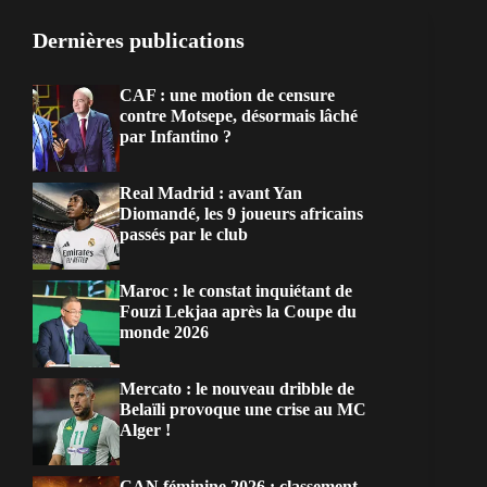
Dernières publications
CAF : une motion de censure
contre Motsepe, désormais lâché
par Infantino ?
Real Madrid : avant Yan
Diomandé, les 9 joueurs africains
passés par le club
Maroc : le constat inquiétant de
Fouzi Lekjaa après la Coupe du
monde 2026
Mercato : le nouveau dribble de
Belaïli provoque une crise au MC
Alger !
CAN féminine 2026 : classement