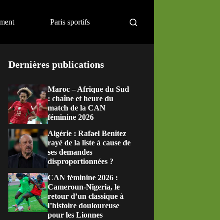
ement
Paris sportifs
Dernières publications
Maroc – Afrique du Sud
: chaîne et heure du
match de la CAN
féminine 2026
Algérie : Rafael Benitez
rayé de la liste à cause de
ses demandes
disproportionnées ?
CAN féminine 2026 :
Cameroun-Nigeria, le
retour d’un classique à
l’histoire douloureuse
pour les Lionnes