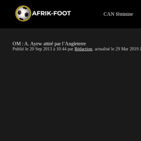
S
k
i
CAN féminine
p
t
o
c
o
OM : A. Ayew attiré par l’Angleterre
n
Publié le
20 Sep 2013 à 10:44
par
Rédaction
, actualisé le
29 Mar 2019 
t
e
n
t