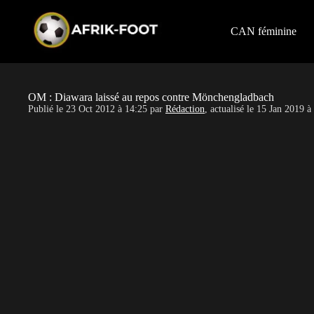
S
k
i
CAN féminine
p
t
o
c
o
OM : Diawara laissé au repos contre Mönchengladbach
n
Publié le
23 Oct 2012 à 14:25
par
Rédaction
, actualisé le
15 Jan 2019 à
t
e
n
t