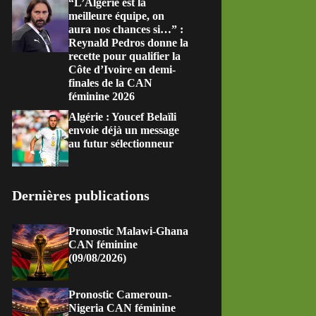
“L’Algérie est la
meilleure équipe, on
aura nos chances si…” :
Reynald Pedros donne la
recette pour qualifier la
Côte d’Ivoire en demi-
finales de la CAN
féminine 2026
Algérie : Youcef Belaïli
envoie déjà un message
au futur sélectionneur
Dernières publications
Pronostic Malawi-Ghana
CAN féminine
(09/08/2026)
Pronostic Cameroun-
Nigeria CAN féminine