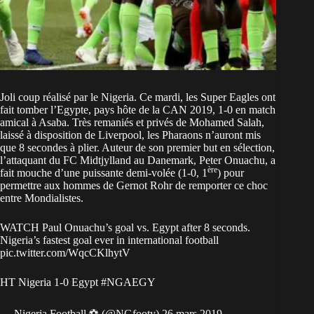
Joli coup réalisé par le Nigeria. Ce mardi, les Super Eagles ont
fait tomber l’Egypte, pays hôte de la CAN 2019, 1-0 en match
amical à Asaba. Très remaniés et privés de Mohamed Salah,
laissé à disposition de Liverpool, les Pharaons n’auront mis
que 8 secondes à plier. Auteur de son premier but en sélection,
l’attaquant du FC Midtjylland au Danemark, Peter Onuachu, a
ère
fait mouche d’une puissante demi-volée (1-0, 1
) pour
permettre aux hommes de Gernot Rohr de remporter ce choc
entre Mondialistes.
WATCH Paul Onuachu’s goal vs. Egypt after 8 seconds.
Nigeria’s fastest goal ever in international football
pic.twitter.com/WqcCKlhytV
HT Nigeria 1-0 Egypt
#NGAEGY
— Nigeria Football ⚽ (@NGfooty)
26 mars 2019