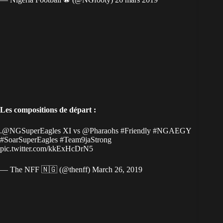
Les compositions de départ :
.
@NGSuperEagles
XI vs
@Pharaohs
#Friendly
#NGAEGY
#SoarSuperEagles
#Team9jaStrong
pic.twitter.com/kkExHcDrN5
— The NFF 🇳🇬 (@thenff)
March 26, 2019