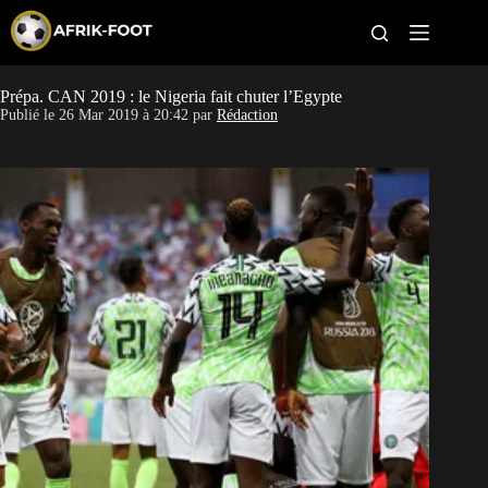
S
k
i
p
t
Prépa. CAN 2019 : le Nigeria fait chuter l’Egypte
CAN féminine
o
Publié le
26 Mar 2019 à 20:42
par
Rédaction
c
o
CAN 2027
n
t
Pays
e
n
t
Clubs
Classement
Paris sportifs