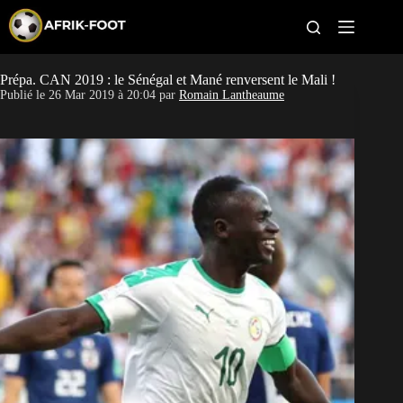
S
k
i
p
t
Prépa. CAN 2019 : le Sénégal et Mané renversent le Mali !
CAN féminine
o
Publié le
26 Mar 2019 à 20:04
par
Romain Lantheaume
c
o
CAN 2027
n
t
Pays
e
n
t
Clubs
Classement
Paris sportifs