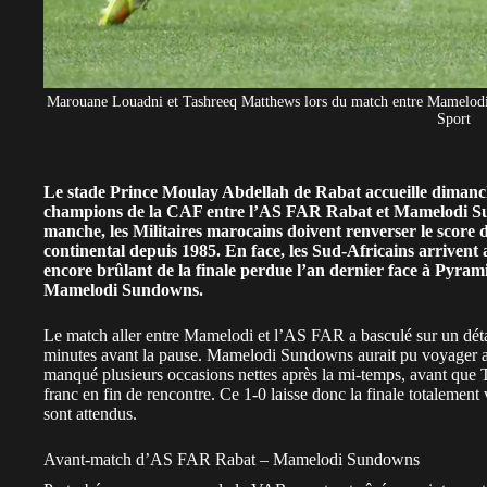
Marouane Louadni et Tashreeq Matthews lors du match entre Mamelodi
Sport
Le stade Prince Moulay Abdellah de Rabat accueille dimanche
champions de la CAF entre l’AS FAR Rabat et Mamelodi Sund
manche, les Militaires marocains doivent renverser le score
continental depuis 1985. En face, les Sud-Africains arrivent 
encore brûlant de la finale perdue l’an dernier face à Pyra
Mamelodi Sundowns.
Le
match aller entre Mamelodi et l’AS FAR
a basculé sur un dét
minutes avant la pause. Mamelodi Sundowns aurait pu voyager a
manqué plusieurs occasions nettes après la mi-temps, avant que
franc en fin de rencontre. Ce 1-0 laisse donc la finale totalemen
sont attendus.
Avant-match d’AS FAR Rabat – Mamelodi Sundowns