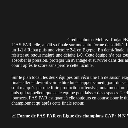
Sur le plan local, les deux équipes ont vécu une fin de saison e
finale aller et devrait voir le titre lui échapper samedi, jour du s
sont marqués par une forte production offensive, notamment un 
nuls qui rappellent que cette équipe peut laisser des espaces. 2e
journées, l’AS FAR est quant à elle toujours en course pour le tit
championnat qu’après cette finale retour.
📈
Forme de l’AS FAR en Ligue des champions CAF :
N N 
📈
Forme récente de l’AS FAR en Botola :
N N V N N V
📈
Forme de Mamelodi Sundowns en Ligue des champions 
📈
Forme récente de Mamelodi Sundowns en championnat :
Actualité des équipes AS FAR Rabat et Mamelodi Sundowns
Auteur de plusieurs arrêts décisifs à l’aller,
Reda Tagnaouti
sera
marocain devra gérer les rares mais possibles transitions sud-afr
trouve des espaces. Devant lui,
Fallou Mendy
est remis sa sa bl
haut,
Hrimat
représente le cœur tactique du dispositif, tandis qu