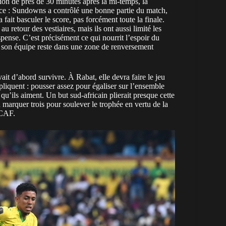
ion
de près de 30 minutes après la mi-temps, la
rce : Sundowns a contrôlé une bonne partie du match,
 fait basculer le score, pas forcément toute la finale.
retour des vestiaires, mais ils ont aussi limité les
pense. C’est précisément ce qui nourrit l’espoir du
, son équipe reste dans une zone de renversement
ait d’abord survivre. À Rabat, elle devra faire le jeu
pliquent : pousser assez pour égaliser sur l’ensemble
u’ils aiment. Un but sud-africain plierait presque cette
n marquer trois pour soulever le trophée en vertu de la
 CAF.