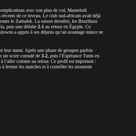
complications avec son plan de vol, Mamelodi
écents de ce niveau. Le club sud-africain avait déjà
ontre le Zamalek. La saison dernière, les Brazilians
ria, puis une défaite
2-1
au retour en Égypte. Ce
undowns a appris à ses dépens qu’un avantage mince ne
 leur statut. Après une phase de groupes parfois
sur un score cumulé de
3-2
, puis l’Espérance Tunis en
 à l’aller comme au retour. Ce profil est important :
 à fermer les matches et à contrôler les moments