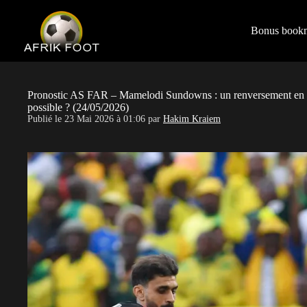
S
k
i
Bonus book
p
t
o
c
o
Pronostic AS FAR – Mamelodi Sundowns : un renversement en fi
n
possible ? (24/05/2026)
t
Publié le
23 Mai 2026 à 01:06
par
Hakim Kraiem
e
n
t