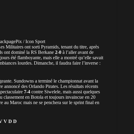
xigeante. Sundowns a terminé le championnat avant la
acre annoncé des Orlando Pirates. Les résultats récents
spectaculaire
7-4
contre Siwelele, mais aussi quelques
 du classement en Botola et toujours invaincue en 20
re au Maroc mais ne se penchera sur le sprint final en
V V D D
CAF :
V V D V V V
V V N V N V
 évidemment l’un des hommes clés. Le gardien
icaines, tout en gardant son équipe vivante si Sundowns
essure et postule à une place en défense centrale. Plus
e
Ahmed Hammoudan
et
Youssef El Fahli
devront