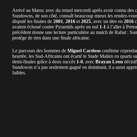
Arrivé au Maroc avec du retard
mercredi après avoir connu des 
Sundowns, de son côté, connaît beaucoup mieux les rendez-vous r
disputé les finales de
2001
,
2016
et
2025
, avec un titre en
2016
c
avaient échoué contre Pyramids après un nul
1-1
à l’aller à Preto
précédent donne une lecture particulière au match de Rabat : S
protège de rien dans une finale africaine.
Le parcours des hommes de
Miguel Cardoso
confirme cependant
heurtée, les Sud-Africains ont écarté le Stade Malien en quarts 
demi-finales grâce à deux succès
1-0
, avec
Brayan Leon
décisif
Sundowns n’a pas seulement gagné en dominant, il a aussi appris
faibles.