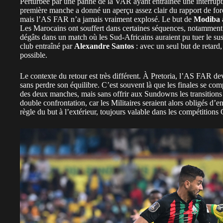
Perturbée par une panne de la VAR ayant entraînée une interrupt
première manche a donné un aperçu assez clair du rapport de fo
mais l’AS FAR n’a jamais vraiment explosé. Le but de
Modiba
a
Les Marocains ont souffert dans certaines séquences, notamment au 
dégâts dans un match où les Sud-Africains auraient pu tuer le sus
club entraîné par
Alexandre Santos
: avec un seul but de retard
possible.
Le contexte du retour est très différent. À Pretoria, l’AS FAR dev
sans perdre son équilibre. C’est souvent là que les finales se com
des deux manches, mais sans offrir aux Sundowns les transitions q
double confrontation, car les Militaires seraient alors obligés d’e
règle du but à l’extérieur, toujours valable dans les compétitions