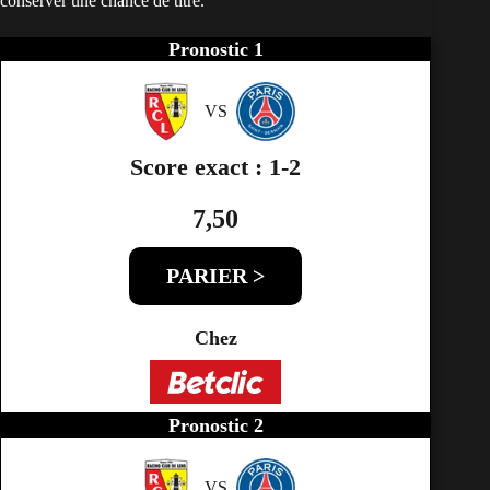
conserver une chance de titre.
Pronostic 1
VS
Score exact : 1-2
7,50
PARIER >
Chez
Pronostic 2
VS