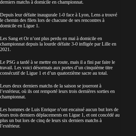
derniers matchs à domicile en championnat.
Depuis leur défaite inaugurale 1-0 face à Lyon, Lens a trouvé
le chemin des filets lors de chacune de ses rencontres à
domicile en Ligue 1.
Les Sang et Or n’ont plus perdu en mai à domicile en
championnat depuis la lourde défaite 3-0 infligée par Lille en
2021.
Le PSG a tardé à se mettre en route, mais il a fini par faire le
travail. Les voici désormais aux portes d’un cinquième titre
consécutif de Ligue 1 et d’un quatorzième sacre au total.
Leurs deux derniers matchs de la saison se joueront à
l’extérieur, où ils ont remporté leurs trois dernières sorties en
championnat.
Les hommes de Luis Enrique n’ont encaissé aucun but lors de
leurs trois derniers déplacements en Ligue 1, et ont concédé au
plus un but lors de cinq de leurs six derniers matchs à
l’extérieur.