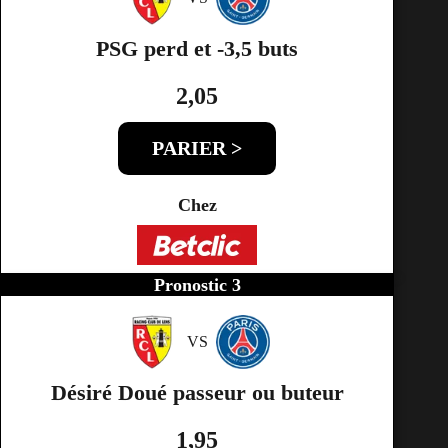
PSG perd et -3,5 buts
2,05
PARIER >
Chez
Pronostic 3
VS
Désiré Doué passeur ou buteur
1,95