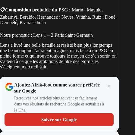
📋Composition probable du PSG :
Marin ; Mayulu,
Zabarnyi, Beraldo, Hernandez ; Neves, Vitinha, Ruiz ; Doué,
Dembélé, Kvaratskhelia
Notre pronostic : Lens 1 – 2 Paris Saint-Germain
Lens a livré une belle bataille et résisté bien plus longtemps
que beaucoup ne l’auraient imaginé, mais face à un PSG en
pleine forme et qui trouve toujours le moyen de s’en sortir, on
s’attend à ce que les ambitions de titre des Nordistes
s’éteignent mercredi soir.
Ajoutez Afrik-foot comme source préférée
sur Google
Retrouvez nos articles plus souvent et facilement
dans vos résultats de recherche Google et actualités à
la Une.
Suivre sur Google