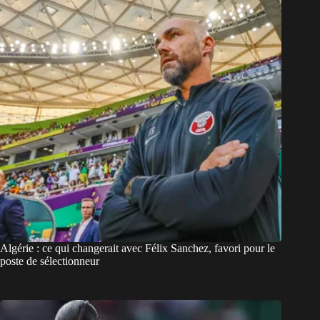
Algérie : ce qui changerait avec Félix Sanchez, favori pour le
poste de sélectionneur