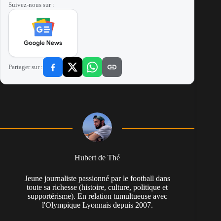
Suivez-nous sur :
Partager sur :
Hubert de Thé
Jeune journaliste passionné par le football dans
toute sa richesse (histoire, culture, politique et
supportérisme). En relation tumultueuse avec
l'Olympique Lyonnais depuis 2007.