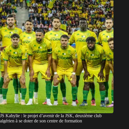
JS Kabylie : le projet d’avenir de la JSK, deuxième club
algérien à se doter de son centre de formation