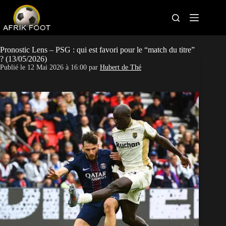
S
k
i
p
t
Bonus bookmakers
o
Pronostic Lens – PSG : qui est favori pour le “match du titre”
c
? (13/05/2026)
o
Publié le
12 Mai 2026 à 16:00
par
Hubert de Thé
APK paris sportifs
n
t
Sites paris sportifs
e
n
t
Pronostics foot
Actus Foot