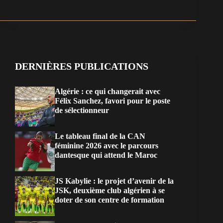
DERNIÈRES PUBLICATIONS
Algérie : ce qui changerait avec
Félix Sanchez, favori pour le poste
de sélectionneur
Le tableau final de la CAN
féminine 2026 avec le parcours
dantesque qui attend le Maroc
JS Kabylie : le projet d’avenir de la
JSK, deuxième club algérien à se
doter de son centre de formation