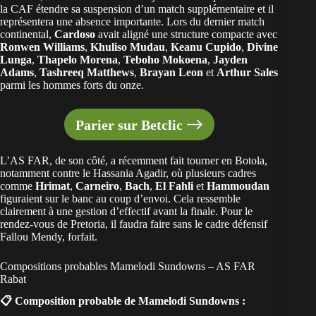
la CAF étendre sa suspension d’un match supplémentaire et il
représentera une absence importante. Lors du dernier match
continental,
Cardoso
avait aligné une structure compacte avec
Ronwen Williams
,
Khuliso Mudau
,
Keanu Cupido
,
Divine
Lunga
,
Thapelo Morena
,
Teboho Mokoena
,
Jayden
Adams
,
Tashreeq Matthews
,
Brayan Leon
et
Arthur Sales
parmi les hommes forts du onze.
Parier sur Betclic
L’AS FAR, de son côté, a récemment fait tourner en Botola,
notamment contre le Hassania Agadir, où plusieurs cadres
comme
Hrimat
,
Carneiro
,
Bach
,
El Fahli
et
Hammoudan
figuraient sur le banc au coup d’envoi. Cela ressemble
clairement à une gestion d’effectif avant la finale. Pour le
rendez-vous de Pretoria, il faudra faire sans le cadre défensif
Fallou Mendy, forfait.
Compositions probables Mamelodi Sundowns – AS FAR
Rabat
📋 Composition probable de Mamelodi Sundowns :