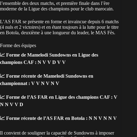
l’ensemble des deux matchs, et première finale dans l’ère
moderne de la Ligue des champions pour le club marocain.
L’AS FAR se présente en forme et invaincue depuis 6 matchs
(4 nuls et 2 victoires) et en étant toujours à la lutte pour le titre
en Botola, deuxième à une longueur du leader, le MAS Fès.
Forme des équipes
📈
Forme de Mamelodi Sundowns en Ligue des
champions CAF :
N V V D V V
📈
Forme récente de Mamelodi Sundowns en
championnat :
V V N V N V
📈
Forme de l’AS FAR en Ligue des champions CAF :
V
N N V V D
📈
Forme récente de l’AS FAR en Botola :
N N V N N V
Il convient de souligner la capacité de Sundowns à imposer