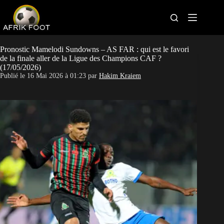
S
k
i
p
t
Bonus bookmakers
o
Pronostic Mamelodi Sundowns – AS FAR : qui est le favori
c
de la finale aller de la Ligue des Champions CAF ?
o
(17/05/2026)
APK paris sportifs
n
Publié le
16 Mai 2026 à 01:23
par
Hakim Kraiem
t
Sites paris sportifs
e
n
t
Pronostics foot
Actus Foot