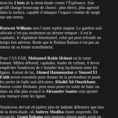
dont les
2 buts
de la demi-finale contre l’Espérance. Son
profil change beaucoup de choses : plus direct, plus agressif
dans la surface, capable d’attaquer l’espace comme de surgir
sur une erreur.
Ronwen Williams
sera l’autre repère majeur. Le gardien sud-
africain n’est pas seulement un dernier rempart : il est le
capitaine, le régulateur émotionnel, celui qui peut refroidir un
temps fort adverse. Reste que le Bafana Bafana n’est pas au
mieux de sa forme actuellement.
Pour l’AS FAR,
Mohamed Rabie Hrimat
est le cœur
battant. Milieu défensif, capitaine, leader de rythme, il devra
empêcher Sundowns de s’installer trop facilement entre les
lignes. Autour de lui,
Ahmed Hammoudan
et
Youssef El
Fahli
seront essentiels pour donner de la profondeur et punir
les pertes de balle sud-africaines.
Khalid Ait Ouarkhane
,
buteur contre Berkane, peut aussi peser en sortie de banc ou
dans un rôle plus avancé si
Alexandre Santos
veut ajouter
une menace entre les lignes.
Sundowns devrait récupérer plus de latitude défensive que lors
de la demi-finale, où
Aubrey Modiba
étaien suspendu. En
revanche,
Grant Kekana
sera toujours absent après avoir vu