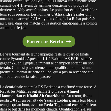
d’abord écarté Real de Banjul puis Horoya sur le même score
cumulé de
4-1
, avant de terminer deuxième du groupe B
derrière Al Ahly avec
9 points
. Le point fort était déjà visible :
tenir sous pression. Les hommes d’
Alexandre Santos
ont
notamment accroché Al Ahly deux fois,
1-1
à Rabat puis
0-0
au Caire, dans des matchs où la gestion émotionnelle a compté
autant que le jeu.
Parier sur Betclic
Le vrai tournant de leur campagne reste le quart de finale
contre Pyramids. Après un
1-1
à Rabat, l’AS FAR est allée
gagner
2-1
en Égypte, éliminant le champion sortant sur son
terrain. Ce n’est pas seulement une qualification : c’est une
preuve du mental de cette équipe, qui a pris sa revanche sur
son bourreau de la saison passée.
La demi-finale contre la RS Berkane a confirmé cette force. À
Rabat, les Militaires ont gagné
2-0
grâce à
Ahmed
Hammoudan
et
Khalid Ait Ouarkhane
. Au retour, ils ont
perdu
1-0
sur un penalty de
Yassine Lebhiri
, mais leur bloc a
tenu jusqu’au bout, avec un
Reda Tagnaouti
encore précieux
dans le but dans les moments chauds. Qualification
2-1
sur