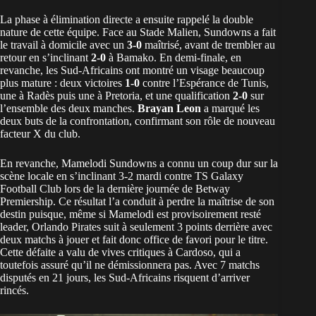
La phase à élimination directe a ensuite rappelé la double
nature de cette équipe. Face au Stade Malien, Sundowns a fait
le travail à domicile avec un
3-0
maîtrisé, avant de trembler au
retour en s’inclinant
2-0
à Bamako. En demi-finale, en
revanche, les Sud-Africains ont montré un visage beaucoup
plus mature : deux victoires
1-0
contre l’Espérance de Tunis,
une à Radès puis une à Pretoria, et une qualification
2-0
sur
l’ensemble des deux manches.
Brayan Leon
a marqué les
deux buts de la confrontation, confirmant son rôle de nouveau
facteur X du club.
En revanche, Mamelodi Sundowns a connu un coup dur sur la
scène locale en s’inclinant 3-2 mardi contre TS Galaxy
Football Club lors de la dernière journée de Betway
Premiership. Ce résultat l’a conduit à perdre la maîtrise de son
destin puisque, même si Mamelodi est provisoirement resté
leader, Orlando Pirates suit à seulement 3 points derrière avec
deux matchs à jouer et fait donc office de favori pour le titre.
Cette défaite a valu de vives critiques à Cardoso, qui a
toutefois assuré qu’il ne démissionnera pas. Avec 7 matchs
disputés en 21 jours, les Sud-Africains risquent d’arriver
rincés.