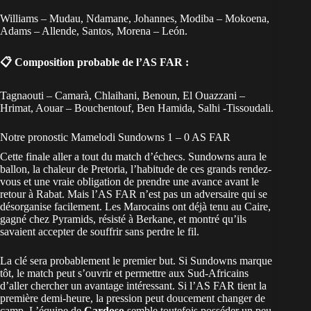
Williams – Mudau, Ndamane, Johannes, Modiba – Mokoena,
Adams – Allende, Santos, Morena – León.
📋 Composition probable de l’AS FAR :
Tagnaouti – Camarà, Chlaihani, Benoun, El Ouazzani –
Hrimat, Aouar – Bouchentouf, Ben Hamida, Salhi -Tissoudali.
Notre pronostic Mamelodi Sundowns 1 – 0 AS FAR
Cette finale aller a tout du match d’échecs. Sundowns aura le
ballon, la chaleur de Pretoria, l’habitude de ces grands rendez-
vous et une vraie obligation de prendre une avance avant le
retour à Rabat. Mais l’AS FAR n’est pas un adversaire qui se
désorganise facilement. Les Marocains ont déjà tenu au Caire,
gagné chez Pyramids, résisté à Berkane, et montré qu’ils
savaient accepter de souffrir sans perdre le fil.
La clé sera probablement le premier but. Si Sundowns marque
tôt, le match peut s’ouvrir et permettre aux Sud-Africains
d’aller chercher un avantage intéressant. Si l’AS FAR tient la
première demi-heure, la pression peut doucement changer de
camp. L’équipe de
Cardoso
semble toutefois posséder un peu