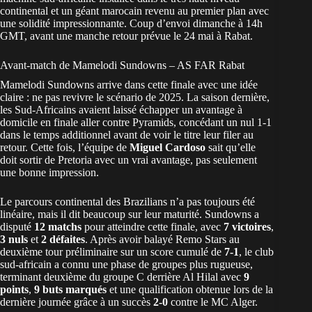
continental et un géant marocain revenu au premier plan avec
une solidité impressionnante. Coup d’envoi dimanche à 14h
GMT, avant une manche retour prévue le 24 mai à Rabat.
Avant-match de Mamelodi Sundowns – AS FAR Rabat
Mamelodi Sundowns arrive dans cette finale avec une idée
claire : ne pas revivre le scénario de 2025. La saison dernière,
les Sud-Africains avaient laissé échapper un avantage à
domicile en finale aller contre Pyramids, concédant un nul 1-1
dans le temps additionnel avant de voir le titre leur filer au
retour. Cette fois, l’équipe de
Miguel Cardoso
sait qu’elle
doit sortir de Pretoria avec un vrai avantage, pas seulement
une bonne impression.
Le parcours continental des Brazilians n’a pas toujours été
linéaire, mais il dit beaucoup sur leur maturité. Sundowns a
disputé
12 matchs
pour atteindre cette finale, avec
7 victoires
,
3 nuls
et
2 défaites
. Après avoir balayé Remo Stars au
deuxième tour préliminaire sur un score cumulé de
7-1
, le club
sud-africain a connu une phase de groupes plus rugueuse,
terminant deuxième du groupe C derrière Al Hilal avec
9
points
,
9 buts marqués
et une qualification obtenue lors de la
dernière journée grâce à un succès
2-0
contre le MC Alger.