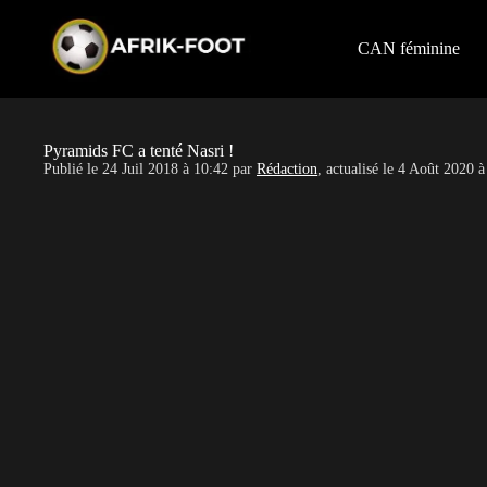
S
k
i
CAN féminine
p
t
o
c
o
Pyramids FC a tenté Nasri !
n
Publié le
24 Juil 2018 à 10:42
par
Rédaction
, actualisé le
4 Août 2020 à
t
e
n
t