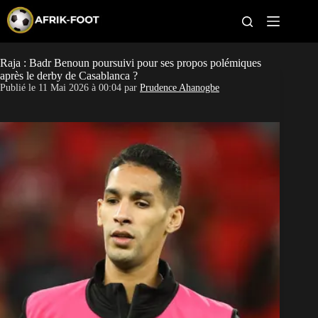
S
k
i
p
t
Raja : Badr Benoun poursuivi pour ses propos polémiques
CAN féminine
o
après le derby de Casablanca ?
c
Publié le
11 Mai 2026 à 00:04
par
Prudence Ahanogbe
o
CAN 2027
n
t
Pays
e
n
t
Clubs
Classement
Paris sportifs