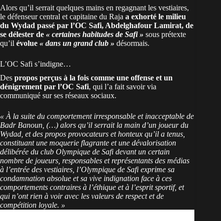
Alors qu’il serrait quelques mains en regagnant les vestiaires,
le défenseur central et capitaine du Raja
a exhorté le milieu
du Wydad passé par l’OC Safi, Abdelghafour Lamirat, de
se délester de
« certaines habitudes de Safi »
sous prétexte
qu’il
évolue
« dans un grand club »
désormais.
L’OC Safi s’indigne…
Des
propos perçus à la fois comme une offense et un
dénigrement par l’OC Safi
, qui l’a fait savoir via
communiqué sur ses réseaux sociaux.
« À la suite du comportement irresponsable et inacceptable de
Badr Banoun, (…) alors qu’il serrait la main d’un joueur du
Wydad, et des propos provocateurs et honteux qu’il a tenus,
constituant une moquerie flagrante et une dévalorisation
délibérée du club Olympique de Safi devant un certain
nombre de joueurs, responsables et représentants des médias
à l’entrée des vestiaires, l’Olympique de Safi exprime sa
condamnation absolue et sa vive indignation face à ces
comportements contraires à l’éthique et à l’esprit sportif, et
qui n’ont rien à voir avec les valeurs de respect et de
compétition loyale. »