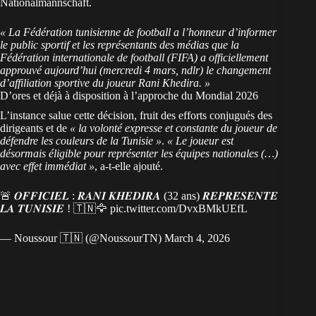
Nationalmannschaft.
« La Fédération tunisienne de football a l’honneur d’informer
le public sportif et les représentants des médias que la
Fédération internationale de football (FIFA) a officiellement
approuvé aujourd’hui (mercredi 4 mars, ndlr) le changement
d’affiliation sportive du joueur Rani Khedira. »
D’ores et déjà à disposition à l’approche du Mondial 2026
L’instance salue cette décision, fruit des efforts conjugués des
dirigeants et de
« la volonté expresse et constante du joueur de
défendre les couleurs de la Tunisie »
.
« Le joueur est
désormais éligible pour représenter les équipes nationales (…)
avec effet immédiat »
, a-t-elle ajouté.
🚨 𝑶𝑭𝑭𝑰𝑪𝑰𝑬𝑳 : 𝑹𝑨𝑵𝑰 𝑲𝑯𝑬𝑫𝑰𝑹𝑨 (32 ans) 𝑹𝑬𝑷𝑹𝑬́𝑺𝑬𝑵𝑻𝑬
𝑳𝑨 𝑻𝑼𝑵𝑰𝑺𝑰𝑬 ! 🇹🇳🦅
pic.twitter.com/DvxBMkUEfL
— Noussour 🇹🇳 (@NoussourTN)
March 4, 2026