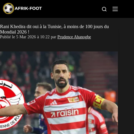
S
k
i
p
t
Rani Khedira dit oui à la Tunisie, à moins de 100 jours du
CAN féminine
o
Mondial 2026 !
c
Publié le
5 Mar 2026 à 10:22
par
Prudence Ahanogbe
o
CAN 2027
n
t
Pays
e
n
t
Clubs
Classement
Paris sportifs