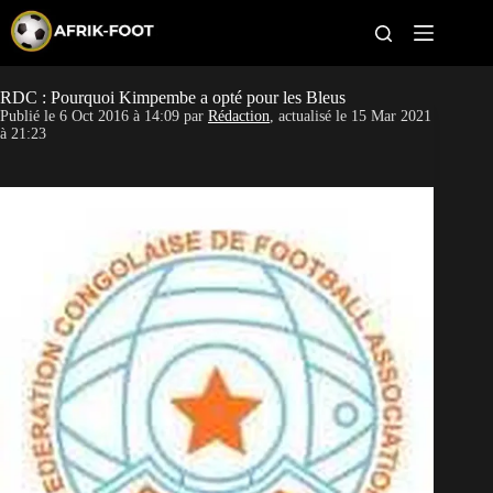
S
k
i
p
t
RDC : Pourquoi Kimpembe a opté pour les Bleus
CAN féminine
o
Publié le
6 Oct 2016 à 14:09
par
Rédaction
, actualisé le
15 Mar 2021
c
à 21:23
o
CAN 2027
n
t
Pays
e
n
t
Clubs
Classement
Paris sportifs