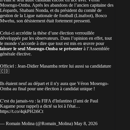
Mosengo-Omba. Après les abandons de l’ancien capitaine des
Léopards,
Shabani Nonda
, et du président du comité de
gestion de la Ligue nationale de football (Linafoot),
Bosco
Mwehu
, son désistement était fortement pressenti.
Celui-ci accrédite la thèse d’une élection verrouillée
développée par les observateurs. Dans l’opinion en effet, tout
le monde s’accorde à dire que tout est mis en œuvre pour
laisser le seul Mosengo-Omba se présenter
à l’Assemblée
générale élective.
Officiel : Jean-Didier Masamba retire lui aussi sa candidature
🇨🇩
Ils étaient neuf au départ et il n'y aura que Véron Mosengo-
Omba au final pour une élection à candidat unique !
C'est du jamais-vu : la FIFA d'Infantino (l'ami de Paul
Kagame pour rappel) a dicté sa loi à l'état…
https://t.co/4qkPH2i6Ct
— Romain Molina (@Romain_Molina)
May 8, 2026