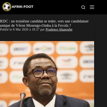
S
k
i
p
t
RDC : un troisième candidat se retire, vers une candidature
CAN féminine
o
unique de Véron Mosengo-Omba à la Fecofa ?
c
Publié le
8 Mai 2026 à 18:27
par
Prudence Ahanogbe
o
CAN 2027
n
t
Pays
e
n
t
Clubs
Classement
Paris sportifs