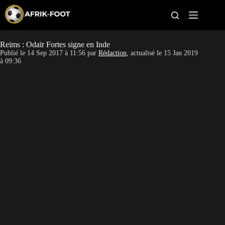
S
k
i
p
t
Reims : Odaïr Fortes signe en Inde
CAN féminine
o
Publié le
14 Sep 2017 à 11:56
par
Rédaction
, actualisé le
15 Jan 2019
c
à 09:36
o
CAN 2027
n
t
Pays
e
n
t
Clubs
Classement
Paris sportifs