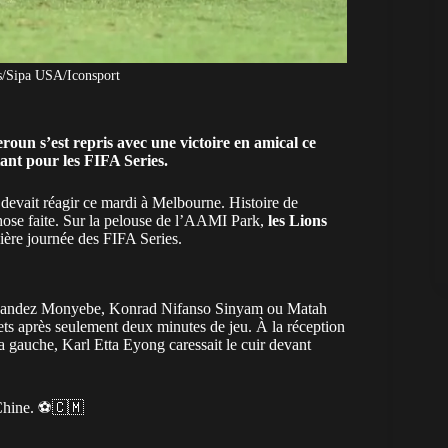
s/Sipa USA/Iconsport
eroun s’est repris avec une victoire en amical
ce
ant pour les FIFA Series.
devait réagir ce mardi à Melbourne. Histoire de
hose faite. Sur la pelouse de l’AAMI Park,
les Lions
ière journée des FIFA Series.
ndez Monyebe, Konrad Nifanso Sinyam ou Matah
ets après seulement deux minutes de jeu. À la réception
gauche, Karl Etta Eyong caressait le cuir devant
 Chine. ⚽️🇨🇲