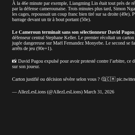
À la 46e minute par exemple, Liangming Lin était tout près de ré
par la défense camerounaise. Trois minutes plus tard, Simon Nga
les cages, repoussait un coup franc bien tiré sur sa droite (49e). 
barrage devant un tir à bout portant (50e).
Le Cameroun terminait sans son sélectionneur David Pagou
défenseur central Stephane Keller. Le premier récoltait un carto
jugée dangereuse sur Maël Fernandez Monyebe. Le second se faisa
arrêts de jeu (90e+1).
📸 David Pagou expulsé pour avoir protesté contre l’arbitre, ce d
sur son joueur.
Carton justifié ou décision sévère selon vous ? 🤔🇨🇲
pic.twitt
— AllezLesLions (@AllezLesLions)
March 31, 2026