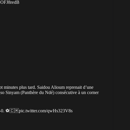
5VOFJ8redB
pt minutes plus tard. Saidou Alioum reprenait d’une
anso Sinyam (Panthère du Ndé) consécutive à un corner
-0. ⚽️🇨🇲
pic.twitter.com/qwHs323V8s