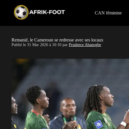
S
k
i
CAN féminine
p
t
o
c
o
Remanié, le Cameroun se redresse avec ses locaux
n
Publié le
31 Mar 2026 à 10:10
par
Prudence Ahanogbe
t
e
n
t