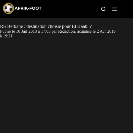
S
k
i
p
t
RS Berkane : destination choisie pour El Kaabi ?
CAN féminine
o
Publié le
10 Juil 2018 à 17:03
par
Rédaction
, actualisé le
2 Avr 2019
c
à 19:21
o
CAN 2027
n
t
Pays
e
n
t
Clubs
Classement
Paris sportifs