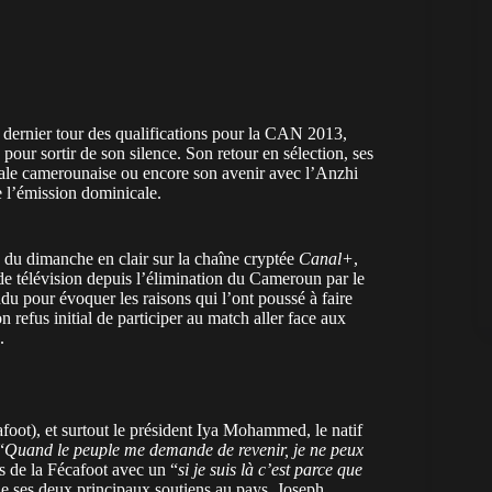
dernier tour des qualifications pour la CAN 2013,
our sortir de son silence. Son retour en sélection, ses
onale camerounaise ou encore son avenir avec l’Anzhi
e l’émission dominicale.
 du dimanche en clair sur la chaîne cryptée
Canal+
,
de télévision depuis l’élimination du Cameroun par le
du pour évoquer les raisons qui l’ont poussé à faire
n refus initial de participer au match aller face aux
.
afoot), et surtout le président Iya Mohammed, le natif
“
Quand le peuple me demande de revenir, je ne peux
s de la Fécafoot avec un “
si je suis là c’est parce que
de ses deux principaux soutiens au pays, Joseph