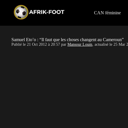
S
k
i
CAN féminine
p
t
o
c
o
Samuel Eto’o : “Il faut que les choses changent au Cameroun”
n
Publié le
21 Oct 2012 à 20:57
par
Mansour Loum
, actualisé le
25 Mar 2
t
e
n
t