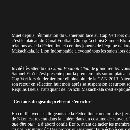
Muet depuis l’élimination du Cameroun face au Cap Vert lors du 
c’est le plateau du Canal Football Club qu’a choisi Samuel Eto’o p
relations avec la Fédération et certains joueurs de l’équipe nati
Makachkala, le Lion Indomptable a évoqué tous les sujets lors d
Invité très attendu du
Canal Football Club
, le grand rendez-vous
Samuel Eto’o s’est présenté pour la première fois sur un plateau 
Cap Vert lors du dernier tour éliminatoire de la CAN 2013. Atten
son retour en sélection huit mois après sa suspension et surtout so
Requins Bleus, l’attaquant de l’Anzhi Makachkala s’est expliqué
“
Certains dirigeants préfèrent s’enrichir
”
En conflit avec les dirigeants de la Fédération camerounaise (féc
de Nkon est revenu dans la tanière dans un costume de sauveur. 
que dire oui
“, a d’abord confié Eto’o, avant de tacler les membre
ça n’a pas marché.
” Des propos qui viennent faire écho à ceux 