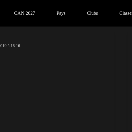
CAN 2027
Pays
Clubs
Class
019 à 16:16