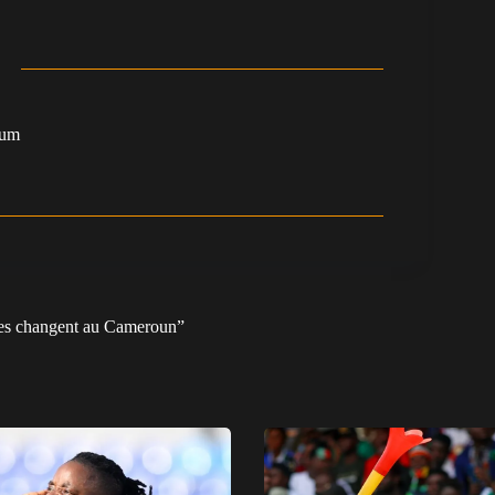
oum
oses changent au Cameroun”