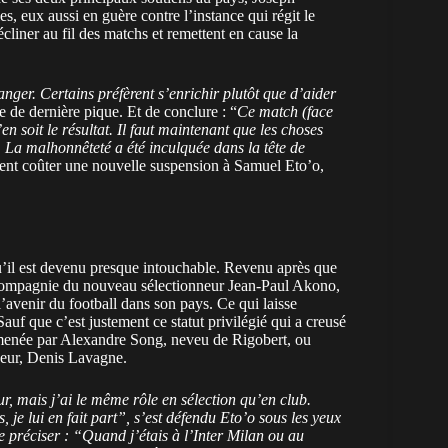
, eux aussi en guère contre l’instance qui régit le
cliner au fil des matchs et remettent en cause la
hanger. Certains préfèrent s’enrichir plutôt que d’aider
e de dernière pique. Et de conclure : “
Ce match (face
n soit le résultat. Il faut maintenant que les choses
e. La malhonnêteté a été inculquée dans la tête de
ient coûter une nouvelle suspension à Samuel Eto’o,
qu’il est devenu presque intouchable. Revenu après que
 compagnie du nouveau sélectionneur Jean-Paul Akono,
avenir du football dans son pays. Ce qui laisse
Sauf que c’est justement ce statut privilégié qui a creusé
mmenée par Alexandre Song, neveu de Rigobert, ou
neur, Denis Lavagne.
ur, mais j’ai le même rôle en sélection qu’en club.
je lui en fait part”, s’est défendu Eto’o sous les yeux
 préciser : “
Quand j’étais à l’Inter Milan ou au