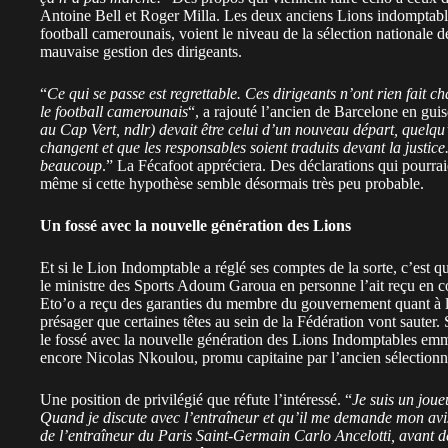
Antoine Bell et Roger Milla. Les deux anciens Lions indomptables
football camerounais, voient le niveau de la sélection nationale dé
mauvaise gestion des dirigeants.
“
Ce qui se passe est regrettable. Ces dirigeants n’ont rien fait c
le football camerounais
“, a rajouté l’ancien de Barcelone en guis
au Cap Vert, ndlr) devait être celui d’un nouveau départ, quelqu’e
changent et que les responsables soient traduits devant la justic
beaucoup
.” La Fécafoot appréciera. Des déclarations qui pourra
même si cette hypothèse semble désormais très peu probable.
Un fossé avec la nouvelle génération des Lions
Et si le Lion Indomptable a réglé ses comptes de la sorte, c’est 
le ministre des Sports Adoum Garoua en personne l’ait reçu en
Eto’o a reçu des garanties du membre du gouvernement quant à l’
présager que certaines têtes au sein de la Fédération vont sauter. 
le fossé avec la nouvelle génération des Lions Indomptables e
encore Nicolas Nkoulou, promu capitaine par l’ancien sélection
Une position de privilégié que réfute l’intéressé. “
Je suis un joue
Quand je discute avec l’entraîneur et qu’il me demande mon avis, 
de l’entraîneur du Paris Saint-Germain Carlo Ancelotti, avant de