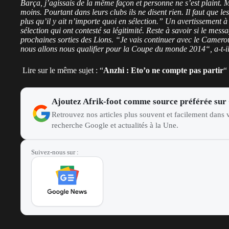
Barça, j’agissais de la même façon et personne ne s’est plaint. Ma
moins. Pourtant dans leurs clubs ils ne disent rien. Il faut que l
plus qu’il y ait n’importe quoi en sélection.
” Un avertissement à 
sélection qui ont contesté sa légitimité. Reste à savoir si le mess
prochaines sorties des Lions. “
Je vais continuer avec le Camerou
nous allons nous qualifier pour la Coupe du monde 2014
“, a-t-i
Lire sur le même sujet : “
Anzhi : Eto’o ne compte pas partir
“
Ajoutez Afrik-foot comme source préférée sur
Retrouvez nos articles plus souvent et facilement dans v
recherche Google et actualités à la Une.
Suivez-nous sur :