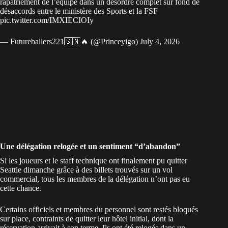
rapatriement de l’équipe dans un désordre complet sur fond de
désaccords entre le ministère des Sports et la FSF
pic.twitter.com/IMXIECIOIy
— Futureballers221🇸🇳🔥 (@Princeyigo)
July 4, 2026
Une délégation relogée et un sentiment “d’abandon”
Si les joueurs et le staff technique ont finalement pu quitter
Seattle dimanche grâce à des billets trouvés sur un vol
commercial, tous les membres de la délégation n’ont pas eu
cette chance.
Certains officiels et membres du personnel sont restés bloqués
sur place, contraints de quitter leur hôtel initial, dont la
réservation arrivait à son terme. Ils ont été relogés dans un