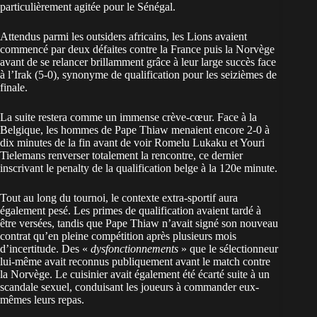
particulièrement agitée pour le Sénégal.
Attendus parmi les outsiders africains, les Lions avaient
commencé par deux défaites contre la France puis la Norvège
avant de se relancer brillamment grâce à leur
large succès face
à l’Irak
(5-0), synonyme de qualification pour les seizièmes de
finale.
La suite restera comme un immense crève-cœur. Face à la
Belgique, les hommes de Pape Thiaw menaient encore 2-0 à
dix minutes de la fin avant de voir Romelu Lukaku et Youri
Tielemans renverser totalement la rencontre, ce dernier
inscrivant le penalty de la qualification belge à la 120e minute.
Tout au long du tournoi, le contexte extra-sportif aura
également pesé. Les
primes de qualification
avaient tardé à
être versées, tandis que Pape Thiaw n’avait signé son nouveau
contrat qu’en pleine compétition après plusieurs mois
d’incertitude. Des «
dysfonctionnements
» que le sélectionneur
lui-même avait reconnus publiquement avant le match contre
la Norvège. Le
cuisinier avait également été écarté suite à un
scandale sexuel
, conduisant les joueurs à commander eux-
mêmes leurs repas.