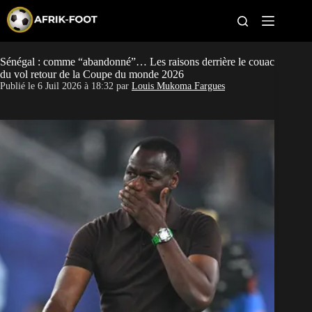
S
k
i
p
t
Sénégal : comme “abandonné”… Les raisons derrière le couac
CAN féminine
o
du vol retour de la Coupe du monde 2026
c
Publié le
6 Juil 2026 à 18:32
par
Louis Mukoma Fargues
o
CAN 2027
n
t
Pays
e
n
t
Clubs
Classement
Paris sportifs